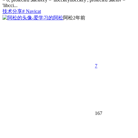
'libcci...
技术分享
# Navicat
阿松
2年前
7
167