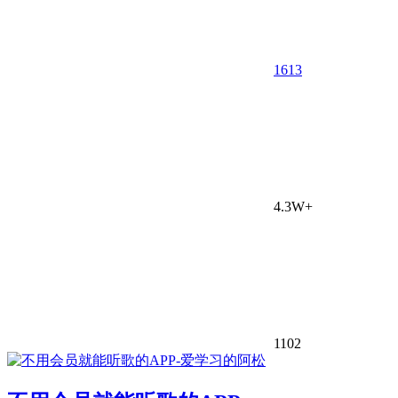
1613
4.3W+
1102