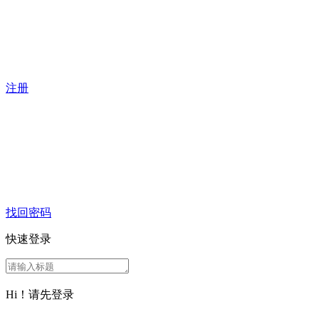
注册
找回密码
快速登录
Hi！请先登录