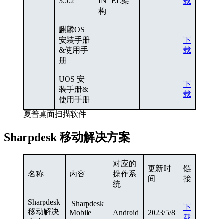
3.5.2
INTEL架
载
构
麒麟OS
安装手册
下
–
&使用手
载
册
UOS 安
下
装手册&
–
载
使用手册
夏普桌面扫描软件
Sharpdesk 移动解决方案
对应的
更新时
链
名称
内容
操作系
间
接
统
Sharpdesk
Sharpdesk
下
移动解决
Mobile
Android
2023/5/8
载