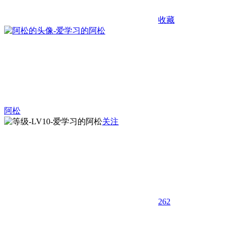
收藏
阿松
关注
262