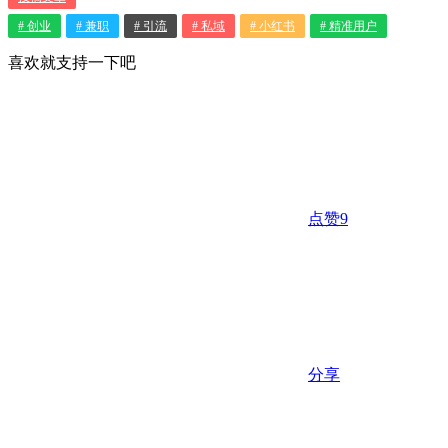
# 创业
# 兼职
# 引流
# 私域
# 小红书
# 精准用户
喜欢就支持一下吧
点赞
9
分享