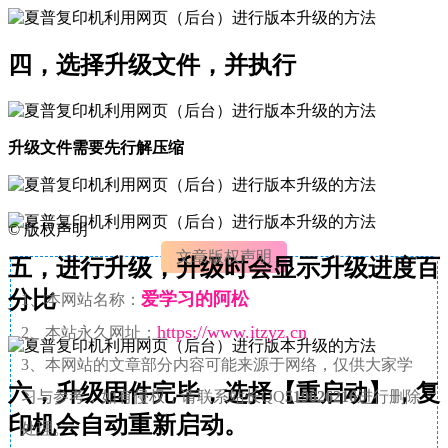
四，选择升级文件，并执行
升级文件需要先行解压缩
©
版权声明
文章版权声明
五，进行升级，升级时会显示升级进度百
分比
爱学习的阿松
1、本网站名称：
https://www.itzyz.cn
2、本站永久网址：
3、本网站的文章部分内容可能来源于网络，仅供大家学
六，升级固件完毕，选择【重启动】，复
习与参考，如有侵权，请联系站长QQ
519626216
进行删除
印机会自动重新启动。
处理。