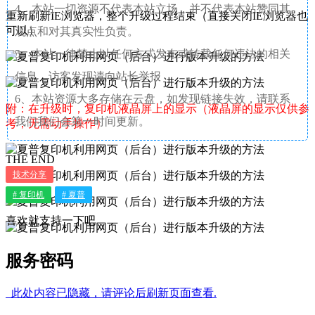
4、本站一切资源不代表本站立场，并不代表本站赞同其
重新刷新IE浏览器，整个升级过程结束（直接关闭IE浏览器也
可以）
观点和对其真实性负责。
5、本站一律禁止以任何方式发布或转载任何违法的相关
信息，访客发现请向站长举报
6、本站资源大多存储在云盘，如发现链接失效，请联系
附：在升级时，复印机液晶屏上的显示（液晶屏的显示仅供参
我们我们会第一时间更新。
考，无需动手操作）
THE END
技术分享
# 复印机
# 夏普
喜欢就支持一下吧
服务密码
此处内容已隐藏，请评论后刷新页面查看.