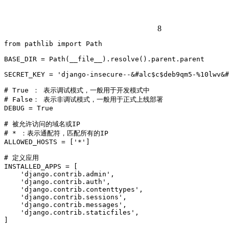
8
from pathlib import Path

BASE_DIR = Path(__file__).resolve().parent.parent

SECRET_KEY = 'django-insecure--&#alc$c$deb9qm5-%10lwv&#
# True ： 表示调试模式，一般用于开发模式中

# False： 表示非调试模式，一般用于正式上线部署

DEBUG = True

# 被允许访问的域名或IP

# * ：表示通配符，匹配所有的IP

ALLOWED_HOSTS = ['*']

# 定义应用

INSTALLED_APPS = [

    'django.contrib.admin',

    'django.contrib.auth',

    'django.contrib.contenttypes',

    'django.contrib.sessions',

    'django.contrib.messages',

    'django.contrib.staticfiles',

]
