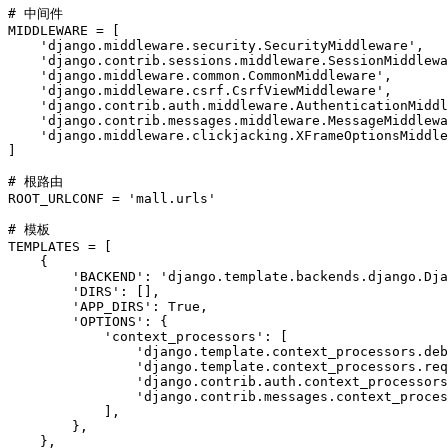
# 中间件

MIDDLEWARE = [

    'django.middleware.security.SecurityMiddleware',

    'django.contrib.sessions.middleware.SessionMiddlewa
    'django.middleware.common.CommonMiddleware',

    'django.middleware.csrf.CsrfViewMiddleware',

    'django.contrib.auth.middleware.AuthenticationMiddl
    'django.contrib.messages.middleware.MessageMiddlewa
    'django.middleware.clickjacking.XFrameOptionsMiddle
]

# 根路由

ROOT_URLCONF = 'mall.urls'

# 模板

TEMPLATES = [

    {

        'BACKEND': 'django.template.backends.django.Dja
        'DIRS': [],

        'APP_DIRS': True,

        'OPTIONS': {

            'context_processors': [

                'django.template.context_processors.deb
                'django.template.context_processors.req
                'django.contrib.auth.context_processors
                'django.contrib.messages.context_proces
            ],

        },

    },
