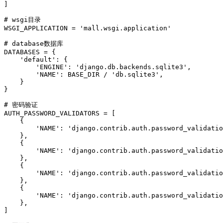
]

# wsgi目录

WSGI_APPLICATION = 'mall.wsgi.application'

# database数据库

DATABASES = {

    'default': {

        'ENGINE': 'django.db.backends.sqlite3',

        'NAME': BASE_DIR / 'db.sqlite3',

    }

}

# 密码验证

AUTH_PASSWORD_VALIDATORS = [

    {

        'NAME': 'django.contrib.auth.password_validatio
    },

    {

        'NAME': 'django.contrib.auth.password_validatio
    },

    {

        'NAME': 'django.contrib.auth.password_validatio
    },

    {

        'NAME': 'django.contrib.auth.password_validatio
    },

]
