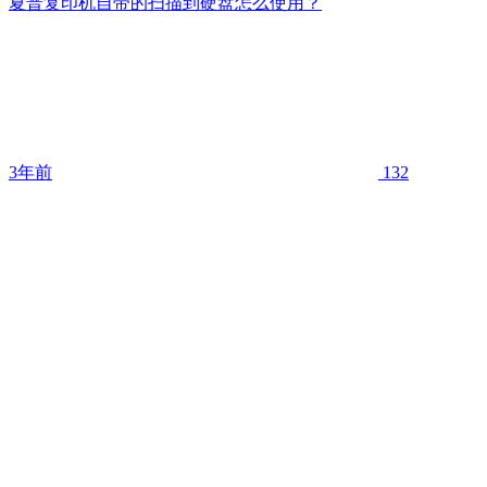
夏普复印机自带的扫描到硬盘怎么使用？
3年前
132