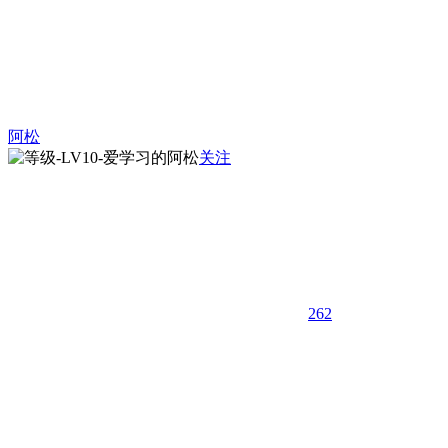
阿松
关注
262