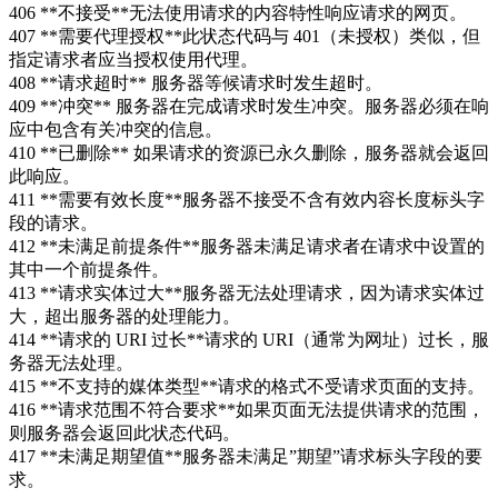
406 **不接受**无法使用请求的内容特性响应请求的网页。
407 **需要代理授权**此状态代码与 401（未授权）类似，但
指定请求者应当授权使用代理。
408 **请求超时** 服务器等候请求时发生超时。
409 **冲突** 服务器在完成请求时发生冲突。服务器必须在响
应中包含有关冲突的信息。
410 **已删除** 如果请求的资源已永久删除，服务器就会返回
此响应。
411 **需要有效长度**服务器不接受不含有效内容长度标头字
段的请求。
412 **未满足前提条件**服务器未满足请求者在请求中设置的
其中一个前提条件。
413 **请求实体过大**服务器无法处理请求，因为请求实体过
大，超出服务器的处理能力。
414 **请求的 URI 过长**请求的 URI（通常为网址）过长，服
务器无法处理。
415 **不支持的媒体类型**请求的格式不受请求页面的支持。
416 **请求范围不符合要求**如果页面无法提供请求的范围，
则服务器会返回此状态代码。
417 **未满足期望值**服务器未满足”期望”请求标头字段的要
求。